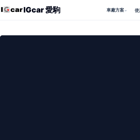
IGcar 愛駒
車廠方案
⌄
使