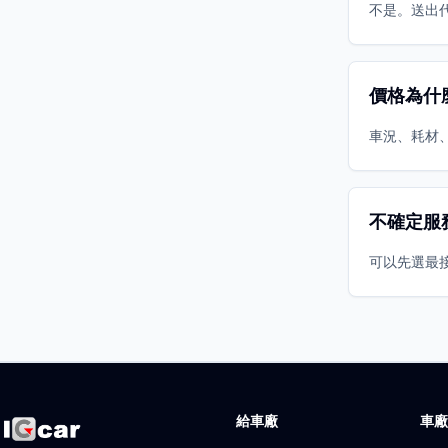
不是。送出
價格為什
車況、耗材
不確定服
可以先選最
給車廠
車