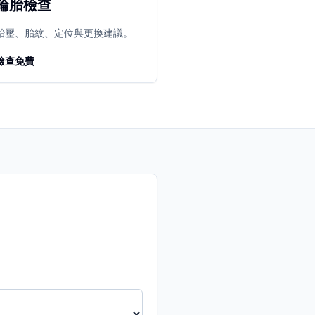
輪胎檢查
胎壓、胎紋、定位與更換建議。
檢查免費