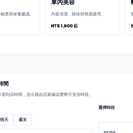
車內美容
礎檢查與保養建議。
內裝清潔、除味與簡易護理。
NT$ 1,800 起
時間
希望到店時間，送出後由店家確認實際可安排時段。
選擇時段
明天
週末