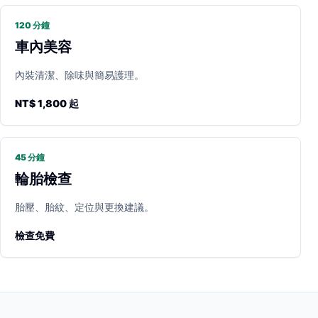
120 分鐘
車內美容
內裝清潔、除味與簡易護理。
NT$ 1,800 起
45 分鐘
輪胎檢查
胎壓、胎紋、定位與更換建議。
檢查免費