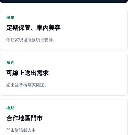
服務
定期保養、車內美容
PARTNER SHOP
依店家現場服務項目安排。
預約
可線上送出需求
送出後等待店家確認。
立即預約
開啟地圖
其他店家
地點
合作地區門市
門市資訊載入中