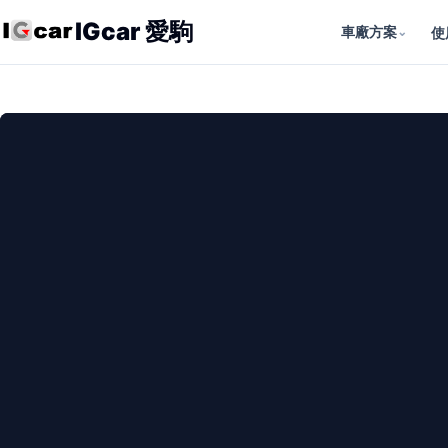
IGcar 愛駒
車廠方案
⌄
使