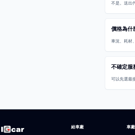
不是。送出
價格為什
車況、耗材
不確定服
可以先選最
給車廠
車