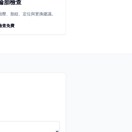
輪胎檢查
胎壓、胎紋、定位與更換建議。
檢查免費