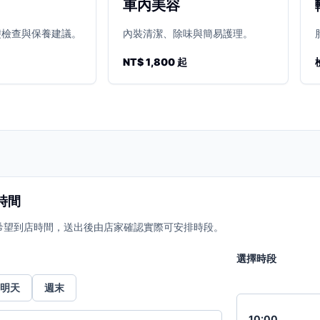
車內美容
礎檢查與保養建議。
內裝清潔、除味與簡易護理。
NT$ 1,800 起
時間
希望到店時間，送出後由店家確認實際可安排時段。
選擇時段
明天
週末