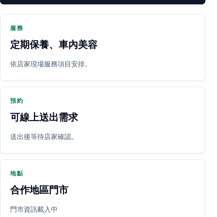
服務
定期保養、車內美容
PARTNER SHOP
依店家現場服務項目安排。
預約
可線上送出需求
送出後等待店家確認。
立即預約
開啟地圖
其他店家
地點
合作地區門市
門市資訊載入中