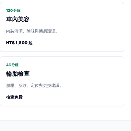
120 分鐘
車內美容
內裝清潔、除味與簡易護理。
NT$ 1,800 起
45 分鐘
輪胎檢查
胎壓、胎紋、定位與更換建議。
檢查免費