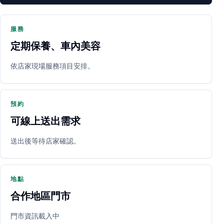
服務
定期保養、車內美容
PARTNER SHOP
依店家現場服務項目安排。
預約
可線上送出需求
送出後等待店家確認。
立即預約
開啟地圖
其他店家
地點
合作地區門市
門市資訊載入中