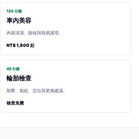
120 分鐘
車內美容
內裝清潔、除味與簡易護理。
NT$ 1,800 起
45 分鐘
輪胎檢查
胎壓、胎紋、定位與更換建議。
檢查免費