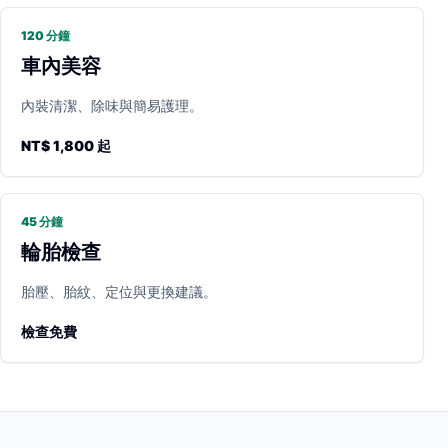
120 分鐘
車內美容
內裝清潔、除味與簡易護理。
NT$ 1,800 起
45 分鐘
輪胎檢查
胎壓、胎紋、定位與更換建議。
檢查免費