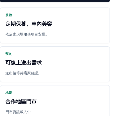
服務
定期保養、車內美容
PARTNER SHOP
依店家現場服務項目安排。
預約
可線上送出需求
送出後等待店家確認。
立即預約
開啟地圖
其他店家
地點
合作地區門市
門市資訊載入中