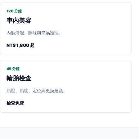
120 分鐘
車內美容
內裝清潔、除味與簡易護理。
NT$ 1,800 起
45 分鐘
輪胎檢查
胎壓、胎紋、定位與更換建議。
檢查免費