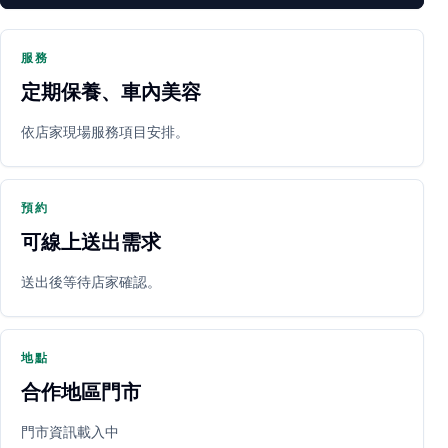
服務
定期保養、車內美容
PARTNER SHOP
依店家現場服務項目安排。
預約
可線上送出需求
送出後等待店家確認。
立即預約
開啟地圖
其他店家
地點
合作地區門市
門市資訊載入中