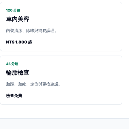
120 分鐘
車內美容
內裝清潔、除味與簡易護理。
NT$ 1,800 起
45 分鐘
輪胎檢查
胎壓、胎紋、定位與更換建議。
檢查免費