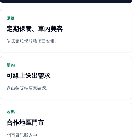
服務
定期保養、車內美容
PARTNER SHOP
依店家現場服務項目安排。
預約
可線上送出需求
送出後等待店家確認。
立即預約
開啟地圖
其他店家
地點
合作地區門市
門市資訊載入中