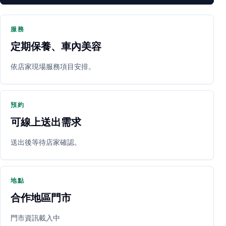
服務
定期保養、車內美容
PARTNER SHOP
依店家現場服務項目安排。
預約
可線上送出需求
送出後等待店家確認。
立即預約
開啟地圖
其他店家
地點
合作地區門市
門市資訊載入中