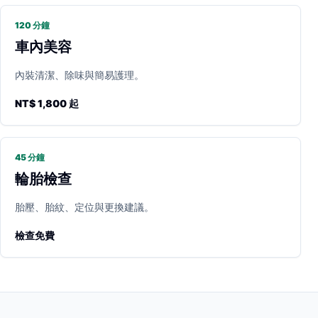
120 分鐘
車內美容
內裝清潔、除味與簡易護理。
NT$ 1,800 起
45 分鐘
輪胎檢查
胎壓、胎紋、定位與更換建議。
檢查免費