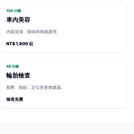
120 分鐘
車內美容
內裝清潔、除味與簡易護理。
NT$ 1,800 起
45 分鐘
輪胎檢查
胎壓、胎紋、定位與更換建議。
檢查免費