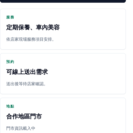
服務
定期保養、車內美容
PARTNER SHOP
依店家現場服務項目安排。
預約
可線上送出需求
送出後等待店家確認。
立即預約
開啟地圖
其他店家
地點
合作地區門市
門市資訊載入中