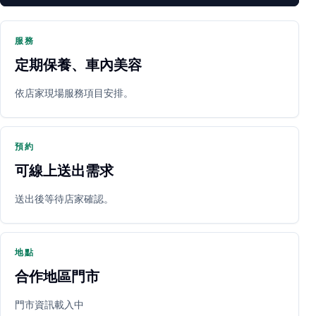
服務
定期保養、車內美容
PARTNER SHOP
依店家現場服務項目安排。
預約
可線上送出需求
送出後等待店家確認。
立即預約
開啟地圖
其他店家
地點
合作地區門市
門市資訊載入中