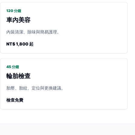
120 分鐘
車內美容
內裝清潔、除味與簡易護理。
NT$ 1,800 起
45 分鐘
輪胎檢查
胎壓、胎紋、定位與更換建議。
檢查免費