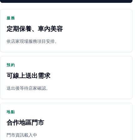
服務
定期保養、車內美容
PARTNER SHOP
依店家現場服務項目安排。
預約
可線上送出需求
送出後等待店家確認。
立即預約
開啟地圖
其他店家
地點
合作地區門市
門市資訊載入中