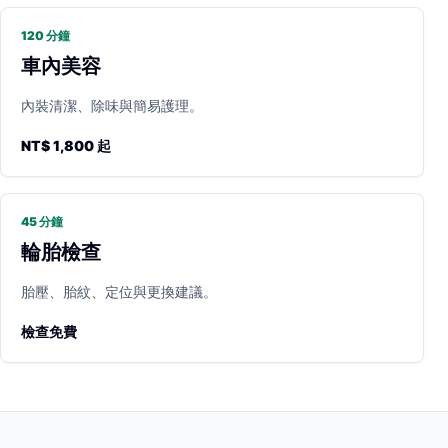
120 分鐘
車內美容
內裝清潔、除味與簡易護理。
NT$ 1,800 起
45 分鐘
輪胎檢查
胎壓、胎紋、定位與更換建議。
檢查免費