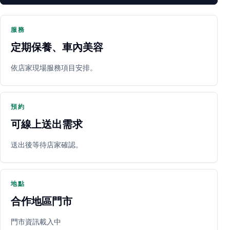
服務
定期保養、車內美容
PARTNER SHOP
依店家現場服務項目安排。
預約
可線上送出需求
送出後等待店家確認。
立即預約
開啟地圖
其他店家
地點
合作地區門市
門市資訊載入中