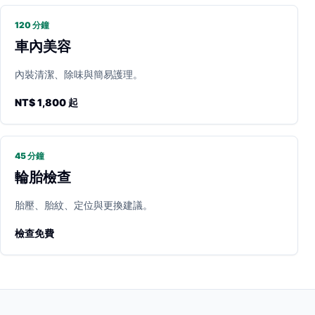
120 分鐘
車內美容
內裝清潔、除味與簡易護理。
NT$ 1,800 起
45 分鐘
輪胎檢查
胎壓、胎紋、定位與更換建議。
檢查免費