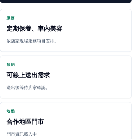
服務
定期保養、車內美容
PARTNER SHOP
依店家現場服務項目安排。
預約
可線上送出需求
送出後等待店家確認。
立即預約
開啟地圖
其他店家
地點
合作地區門市
門市資訊載入中