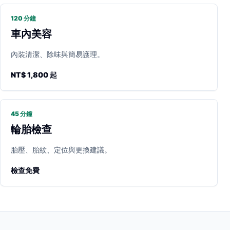
120 分鐘
車內美容
內裝清潔、除味與簡易護理。
NT$ 1,800 起
45 分鐘
輪胎檢查
胎壓、胎紋、定位與更換建議。
檢查免費