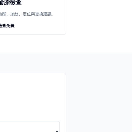
輪胎檢查
胎壓、胎紋、定位與更換建議。
檢查免費