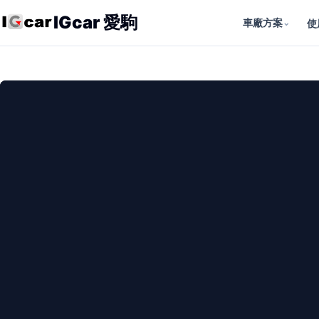
IGcar 愛駒
車廠方案
⌄
使