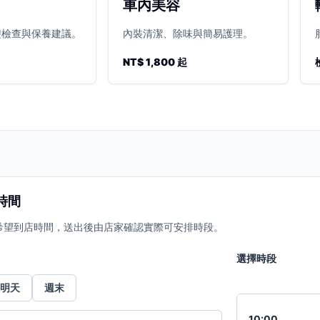
車內美容
礎檢查與保養建議。
內裝清潔、除味與簡易護理。
NT$ 1,800 起
時間
希望到店時間，送出後由店家確認實際可安排時段。
選擇時段
明天
週末