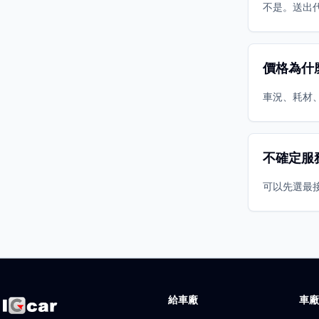
不是。送出
價格為什
車況、耗材
不確定服
可以先選最
給車廠
車