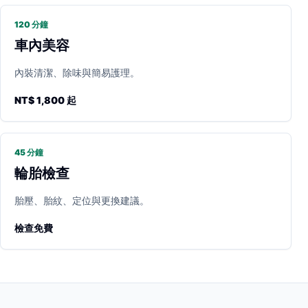
120 分鐘
車內美容
內裝清潔、除味與簡易護理。
NT$ 1,800 起
45 分鐘
輪胎檢查
胎壓、胎紋、定位與更換建議。
檢查免費