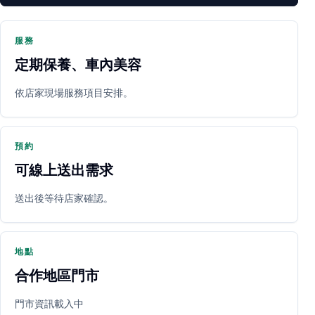
服務
定期保養、車內美容
PARTNER SHOP
依店家現場服務項目安排。
預約
可線上送出需求
送出後等待店家確認。
立即預約
開啟地圖
其他店家
地點
合作地區門市
門市資訊載入中