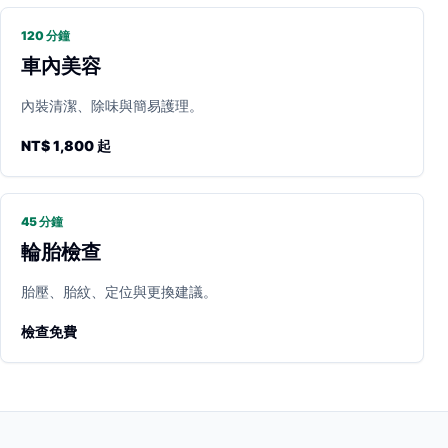
120 分鐘
車內美容
內裝清潔、除味與簡易護理。
NT$ 1,800 起
45 分鐘
輪胎檢查
胎壓、胎紋、定位與更換建議。
檢查免費