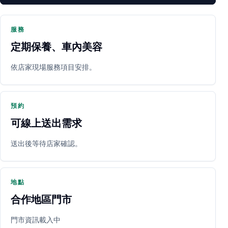
服務
定期保養、車內美容
PARTNER SHOP
依店家現場服務項目安排。
預約
可線上送出需求
送出後等待店家確認。
立即預約
開啟地圖
其他店家
地點
合作地區門市
門市資訊載入中