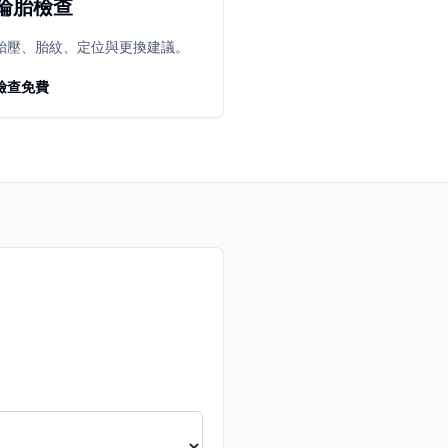
輪胎檢查
胎壓、胎紋、定位與更換建議。
檢查免費