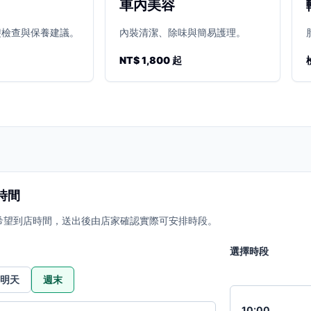
車內美容
礎檢查與保養建議。
內裝清潔、除味與簡易護理。
NT$ 1,800 起
時間
希望到店時間，送出後由店家確認實際可安排時段。
選擇時段
明天
週末