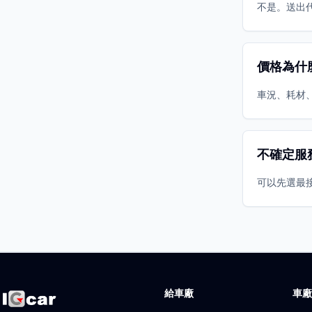
不是。送出
價格為什
車況、耗材
不確定服
可以先選最
給車廠
車