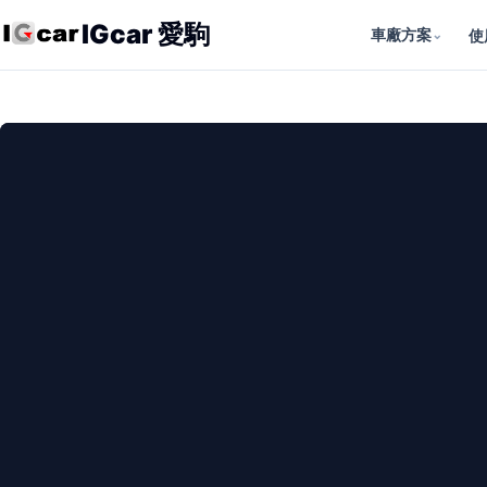
IGcar 愛駒
車廠方案
⌄
使