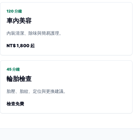
120 分鐘
車內美容
內裝清潔、除味與簡易護理。
NT$ 1,800 起
45 分鐘
輪胎檢查
胎壓、胎紋、定位與更換建議。
檢查免費