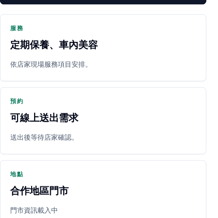
服務
定期保養、車內美容
PARTNER SHOP
依店家現場服務項目安排。
預約
可線上送出需求
送出後等待店家確認。
立即預約
開啟地圖
其他店家
地點
合作地區門市
門市資訊載入中