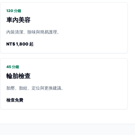
120 分鐘
車內美容
內裝清潔、除味與簡易護理。
NT$ 1,800 起
45 分鐘
輪胎檢查
胎壓、胎紋、定位與更換建議。
檢查免費