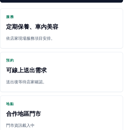
服務
定期保養、車內美容
PARTNER SHOP
依店家現場服務項目安排。
預約
可線上送出需求
送出後等待店家確認。
立即預約
開啟地圖
其他店家
地點
合作地區門市
門市資訊載入中