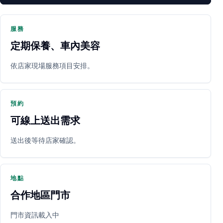
服務
定期保養、車內美容
PARTNER SHOP
依店家現場服務項目安排。
預約
可線上送出需求
送出後等待店家確認。
立即預約
開啟地圖
其他店家
地點
合作地區門市
門市資訊載入中