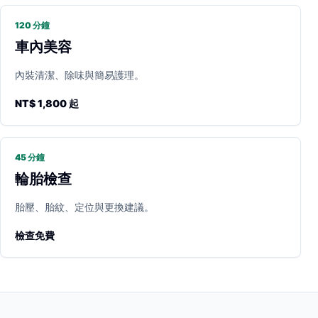
120 分鐘
車內美容
內裝清潔、除味與簡易護理。
NT$ 1,800 起
45 分鐘
輪胎檢查
胎壓、胎紋、定位與更換建議。
檢查免費