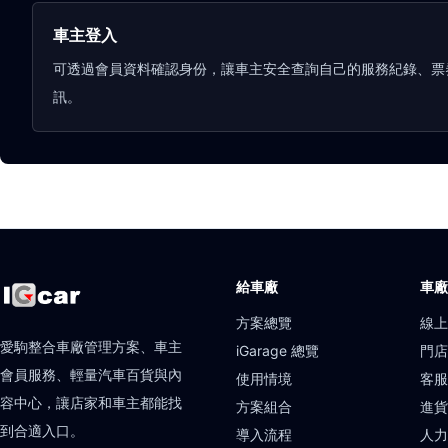
車主登入
可透過會員資料確認身份，讓車主安全查詢自己的服務紀錄、票
訊。
給車廠
車
方案總覽
線
愛駒整合車廠管理方案、車主
iGarage 總覽
門
會員服務、輕量汽車百貨與內
使用情境
客
容中心，讓店家和車主都能找
方案組合
進
到合適入口。
導入流程
人