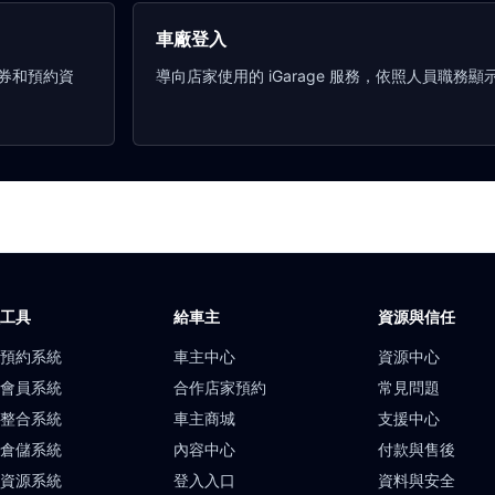
車廠登入
券和預約資
導向店家使用的 iGarage 服務，依照人員職務
廠工具
給車主
資源與信任
上預約系統
車主中心
資源中心
店會員系統
合作店家預約
常見問題
服整合系統
車主商城
支援中心
貨倉儲系統
內容中心
付款與售後
力資源系統
登入入口
資料與安全