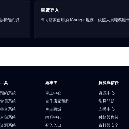
車廠登入
券和預約資
導向店家使用的 iGarage 服務，依照人員職務
廠工具
給車主
資源與信任
上預約系統
車主中心
資源中心
店會員系統
合作店家預約
常見問題
服整合系統
車主商城
支援中心
貨倉儲系統
內容中心
付款與售後
力資源系統
登入入口
資料與安全