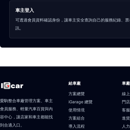
車主登入
可透過會員資料確認身份，讓車主安全查詢自己的服務紀錄、票
訊。
給車廠
車
方案總覽
線
愛駒整合車廠管理方案、車主
iGarage 總覽
門
會員服務、輕量汽車百貨與內
使用情境
客
容中心，讓店家和車主都能找
方案組合
進
到合適入口。
導入流程
人