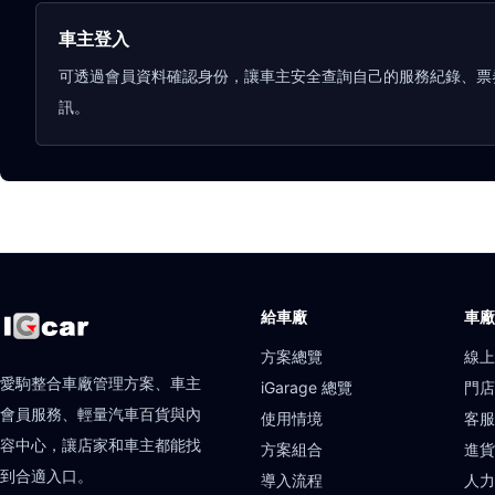
車主登入
可透過會員資料確認身份，讓車主安全查詢自己的服務紀錄、票
訊。
給車廠
車
方案總覽
線
愛駒整合車廠管理方案、車主
iGarage 總覽
門
會員服務、輕量汽車百貨與內
使用情境
客
容中心，讓店家和車主都能找
方案組合
進
到合適入口。
導入流程
人