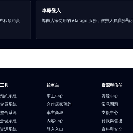
車廠登入
券和預約資
導向店家使用的 iGarage 服務，依照人員職務
廠工具
給車主
資源與信任
上預約系統
車主中心
資源中心
店會員系統
合作店家預約
常見問題
服整合系統
車主商城
支援中心
貨倉儲系統
內容中心
付款與售後
力資源系統
登入入口
資料與安全